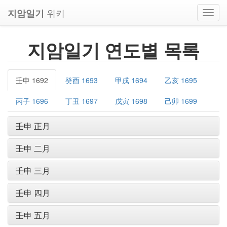
위키
지암일기
Toggl
navig
지암일기 연도별 목록
壬申 1692
癸酉 1693
甲戌 1694
乙亥 1695
丙子 1696
丁丑 1697
戊寅 1698
己卯 1699
壬申 正月
壬申 二月
壬申 三月
壬申 四月
壬申 五月