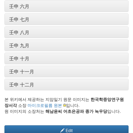
壬申 六月
壬申 七月
壬申 八月
壬申 九月
壬申 十月
壬申 十一月
壬申 十二月
본 위키에서 제공하는 지암일기 원문 이미지는
한국학중앙연구원
장서각
소장
마이크로필름 원본
입니다.
원 이미지의 소장처는
해남윤씨 어초은공파 종가 녹우당
입니다.
Edit