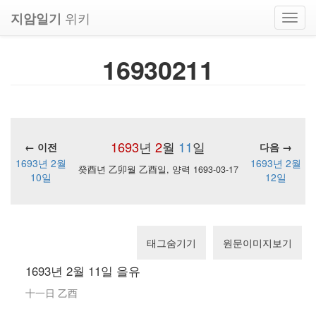
위키
지암일기
Toggl
navig
16930211
1693
년
2
월
11
일
← 이전
다음 →
1693년 2월
1693년 2월
癸酉년 乙卯월 乙酉일, 양력 1693-03-17
10일
12일
태그숨기기
원문이미지보기
1693년 2월 11일 을유
十一日 乙酉