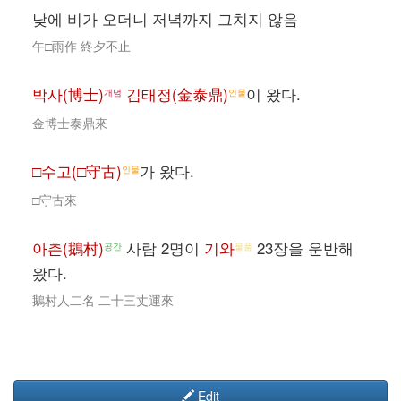
낮에 비가 오더니 저녁까지 그치지 않음
午□雨作 終夕不止
박사(博士)
김태정(金泰鼎)
이 왔다.
개념
인물
金博士泰鼎來
□수고(□守古)
가 왔다.
인물
□守古來
아촌(鵝村)
사람 2명이
기와
23장을 운반해
공간
물품
왔다.
鵝村人二名 二十三丈運來
Edit