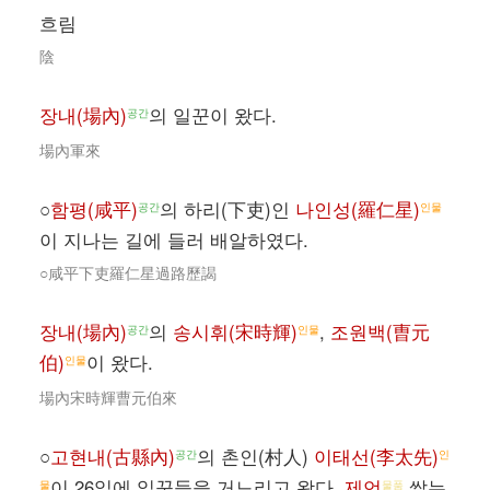
흐림
陰
장내(場內)
의 일꾼이 왔다.
공간
場內軍來
○
함평(咸平)
의 하리(下吏)인
나인성(羅仁星)
공간
인물
이 지나는 길에 들러 배알하였다.
○咸平下吏羅仁星過路歷謁
장내(場內)
의
송시휘(宋時輝)
,
조원백(曺元
공간
인물
伯)
이 왔다.
인물
場內宋時輝曹元伯來
○
고현내(古縣內)
의 촌인(村人)
이태선(李太先)
공간
인
이 26일에 일꾼들을 거느리고 왔다.
제언
쌓는
물
물품