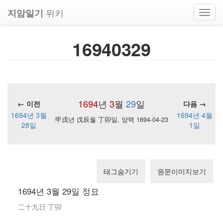
위키
지암일기
Toggl
navig
16940329
1694
년
3
월
29
일
← 이전
다음 →
1694년 3월
1694년 4월
甲戌년 戊辰월 丁卯일, 양력 1694-04-23
28일
1일
태그숨기기
원문이미지보기
1694년 3월 29일 정묘
二十九日 丁卯