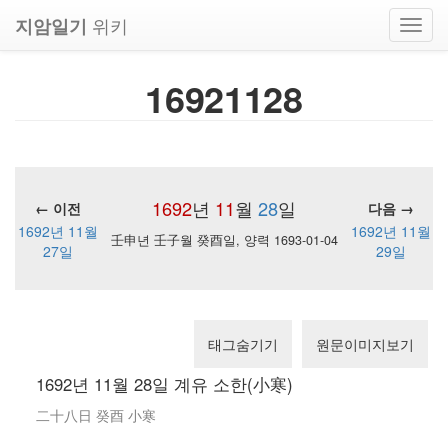
위키
지암일기
Toggl
navig
16921128
1692
년
11
월
28
일
← 이전
다음 →
1692년 11월
1692년 11월
壬申년 壬子월 癸酉일, 양력 1693-01-04
27일
29일
태그숨기기
원문이미지보기
1692년 11월 28일 계유 소한(小寒)
二十八日 癸酉 小寒