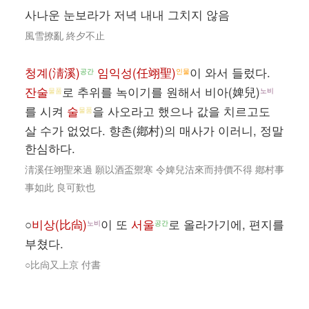
사나운 눈보라가 저녁 내내 그치지 않음
風雪撩亂 終夕不止
청계(淸溪)
임익성(任翊聖)
이 와서 들렀다.
공간
인물
잔술
로 추위를 녹이기를 원해서 비아(婢兒)
물품
노비
를 시켜
술
을 사오라고 했으나 값을 치르고도
물품
살 수가 없었다. 향촌(鄕村)의 매사가 이러니, 정말
한심하다.
淸溪任翊聖來過 願以酒盃禦寒 令婢兒沽來而持價不得 鄕村事
事如此 良可歎也
○
비상(比尙)
이 또
서울
로 올라가기에, 편지를
노비
공간
부쳤다.
○比尙又上京 付書