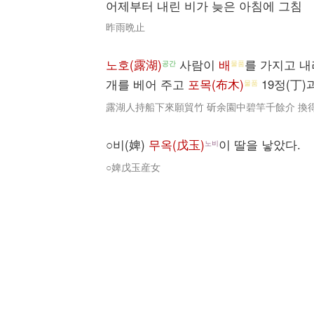
어제부터 내린 비가 늦은 아침에 그침
昨雨晩止
노호(露湖)
사람이
배
를 가지고 
공간
물품
개를 베어 주고
포목(布木)
19정(丁)
물품
露湖人持船下來願貿竹 斫余園中碧竿千餘介 換
○비(婢)
무옥(戊玉)
이 딸을 낳았다.
노비
○婢戊玉産女