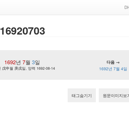
DH
16920703
1692
년
7
월
3
일
다음 →
戊申월 庚戌일, 양력 1692-08-14
1692년 7월 4일
태그숨기기
원문이미지보