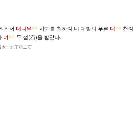
내려와서
대나무
사기를 청하여,내 대밭의 푸른
대
천여
물품
물품
과
벼
두 섬(石)을 받았다.
물품
得木十九丁租二石