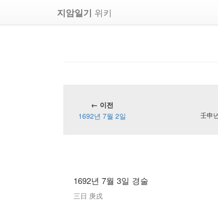
위키
지암일기
← 이전
1692년 7월 2일
壬申년 
1692년 7월 3일 경술
三日 庚戌