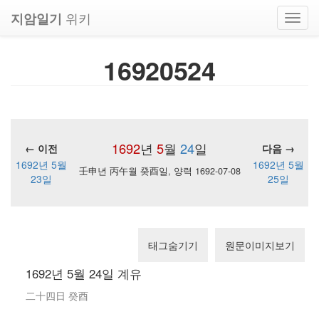
위키
지암일기
Toggl
navig
16920524
1692
년
5
월
24
일
← 이전
다음 →
1692년 5월
1692년 5월
壬申년 丙午월 癸酉일, 양력 1692-07-08
23일
25일
태그숨기기
원문이미지보기
1692년 5월 24일 계유
二十四日 癸酉