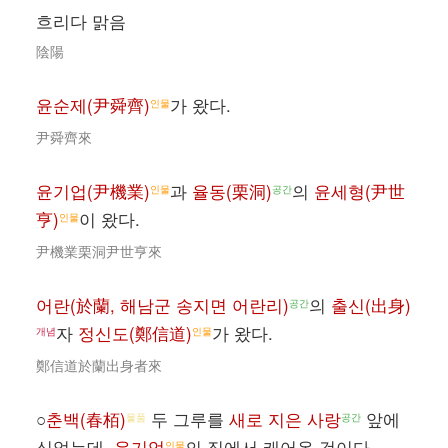
흐리다 맑음
陰陽
윤순제(尹舜齊)
가 왔다.
인물
尹舜齊來
윤기업(尹機業)
과
율동(栗洞)
의
윤세형(尹世
인물
공간
亨)
이 왔다.
인물
尹機業栗洞尹世亨來
어란(於蘭, 해남군 송지면 어란리)
의
출신(出身)
공간
자
정신도(鄭信道)
가 왔다.
개념
인물
鄭信道於蘭出身者來
○
춘백(春栢)
두 그루를
새로 지은 사랑
앞에
물품
공간
심었는데,
윤기업
의 집에서 캐어온 것이다.
인물