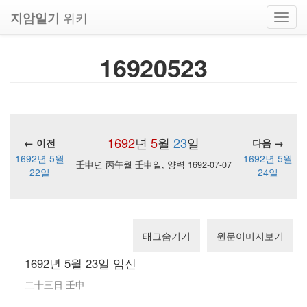
위키
지암일기
Toggl
navig
16920523
1692
년
5
월
23
일
← 이전
다음 →
1692년 5월
1692년 5월
壬申년 丙午월 壬申일, 양력 1692-07-07
22일
24일
태그숨기기
원문이미지보기
1692년 5월 23일 임신
二十三日 壬申