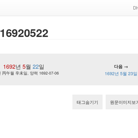
DH
16920522
1692
년
5
월
22
일
다음 →
丙午월 辛未일, 양력 1692-07-06
1692년 5월 23일
태그숨기기
원문이미지보