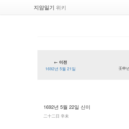
위키
지암일기
← 이전
1692년 5월 21일
壬申년 
1692년 5월 22일 신미
二十二日 辛未