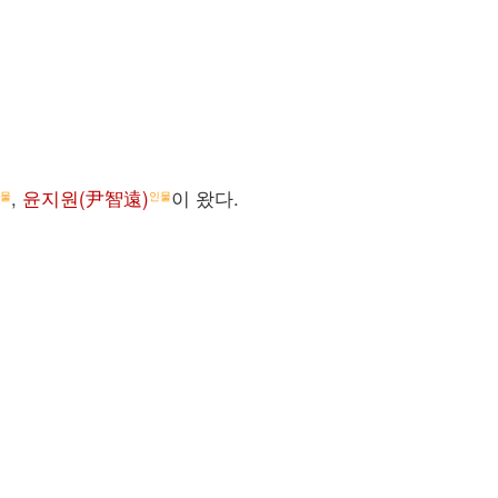
,
윤지원(尹智遠)
이 왔다.
물
인물