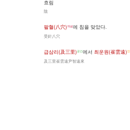
흐림
陰
팔혈(八穴)
에 침을 맞았다.
개념
受針八穴
급삼리(及三里)
에서
최운원(崔雲遠)
공간
인
及三里崔雲遠尹智遠來