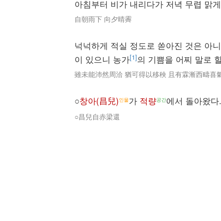
아침부터 비가 내리다가 저녁 무렵 맑게
自朝雨下 向夕晴霽
넉넉하게 적실 정도로 쏟아진 것은 아
[1]
이 있으니 농가
의 기쁨을 어찌 말로 할
雖未能沛然周洽 猶可得以移秧 且有霖漸西疇喜
○
창아(昌兒)
가
적량
에서 돌아왔다
인물
공간
○昌兒自赤梁還