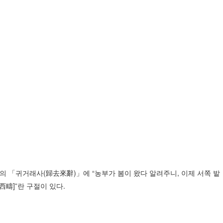
명의 「귀거래사(歸去來辭)」에 “농부가 봄이 왔다 알려주니, 이제 서쪽 밭
疇]”란 구절이 있다.