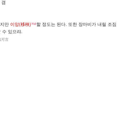
 갬
니지만
이앙(移秧)
할 정도는 된다. 또한 장마비가 내릴 조짐
개념
 수 있으랴.
氣可言
.