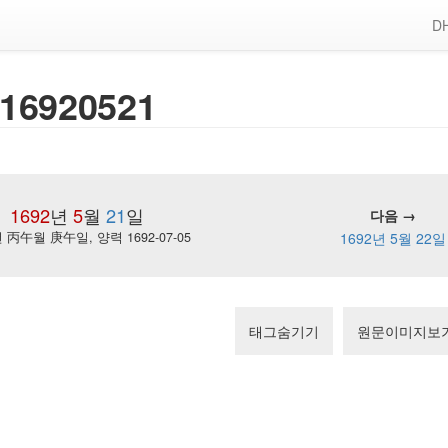
DH
16920521
1692
년
5
월
21
일
다음 →
丙午월 庚午일, 양력 1692-07-05
1692년 5월 22일
태그숨기기
원문이미지보