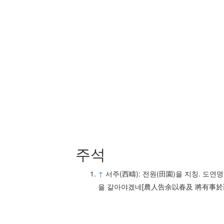
주석
↑
서주(西疇): 전원(田園)을 지칭. 도연
을 갈아야겠네[農人告余以春及 將有事於西