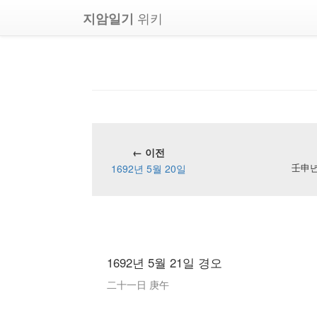
위키
지암일기
← 이전
1692년 5월 20일
壬申년 
1692년 5월 21일 경오
二十一日 庚午