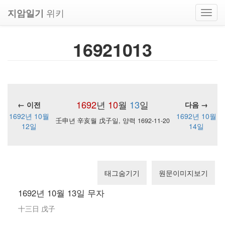
위키
지암일기
Toggl
navig
16921013
1692
년
10
월
13
일
← 이전
다음 →
1692년 10월
1692년 10월
壬申년 辛亥월 戊子일, 양력 1692-11-20
12일
14일
태그숨기기
원문이미지보기
1692년 10월 13일 무자
十三日 戊子