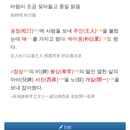
바람이 조금 잦아들고 종일 맑음
風稍殘 終日陽
송정(松汀)
에 사람을 보내
주인(主人)
을 불렀
공간
인물
는데
매
를 가지고 왔다.
박이중(朴以重)
도 왔
물품
인물
다.
送人松汀以邀主人 携鷹而來 朴以重亦來
○
장성
의 비(婢)
봉상(奉常)
의 딸인 열한 살의
공간
노비
아비(兒婢)
서진(西眞)
을 노(奴)
개일(開一)
을
노비
노비
보내 잡아왔다.
○長城婢奉常之女十一歲兒婢西眞 差奴開一捉來
Edit