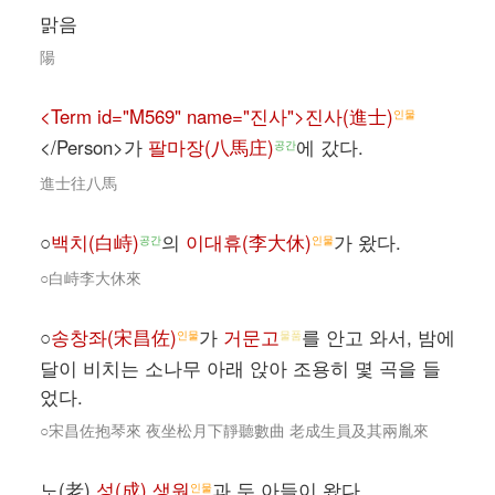
맑음
陽
<Term id="M569" name="진사">진사(進士)
인물
</Person>가
팔마장(八馬庄)
에 갔다.
공간
進士往八馬
○
백치(白峙)
의
이대휴(李大休)
가 왔다.
공간
인물
○白峙李大休來
○
송창좌(宋昌佐)
가
거문고
를 안고 와서, 밤에
인물
물품
달이 비치는 소나무 아래 앉아 조용히 몇 곡을 들
었다.
○宋昌佐抱琴來 夜坐松月下靜聽數曲 老成生員及其兩胤來
노(老)
성(成) 생원
과 두 아들이 왔다.
인물