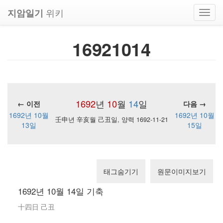
위키
지암일기
Toggl
navig
16921014
1692
년
10
월
14
일
← 이전
다음 →
1692년 10월
1692년 10월
壬申년 辛亥월 己丑일, 양력 1692-11-21
13일
15일
태그숨기기
원문이미지보기
1692년 10월 14일 기축
十四日 己丑