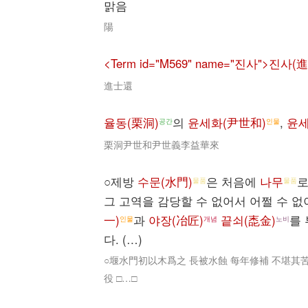
맑음
陽
<Term id="M569" name="진사">진사(
進士還
율동(栗洞)
의
윤세화(尹世和)
,
윤세
공간
인물
栗洞尹世和尹世義李益華來
○제방
수문(水門)
은 처음에
나무
로
물품
물품
그 고역을 감당할 수 없어서 어쩔 수 
一)
과
야장(冶匠)
끝쇠(唜金)
를 
인물
개념
노비
다. (…)
○堰水門初以木爲之 長被水蝕 每年修補 不堪其
役 □…□