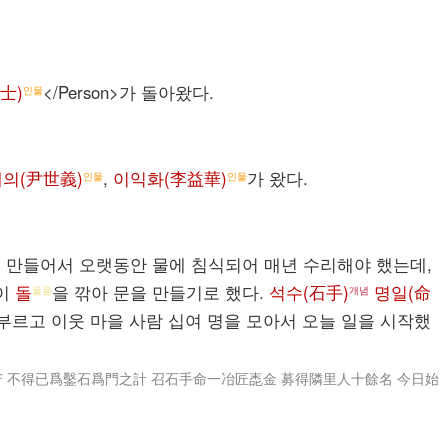
進士)
</Person>가 돌아왔다.
인물
의(尹世義)
,
이익화(李益華)
가 왔다.
인물
인물
 만들어서 오랫동안 물에 침식되어 매년 수리해야 했는데,
없이
돌
을 깎아 문을 만들기로 했다.
석수(石手)
명일(命
물품
개념
부르고 이웃 마을 사람 십여 명을 모아서 오늘 일을 시작했
苦 不得已爲鑿石爲門之計 召石手命一冶匠唜金 募得隣里人十餘名 今日始