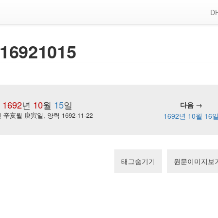
DH
16921015
1692
년
10
월
15
일
다음 →
辛亥월 庚寅일, 양력 1692-11-22
1692년 10월 16
태그숨기기
원문이미지보