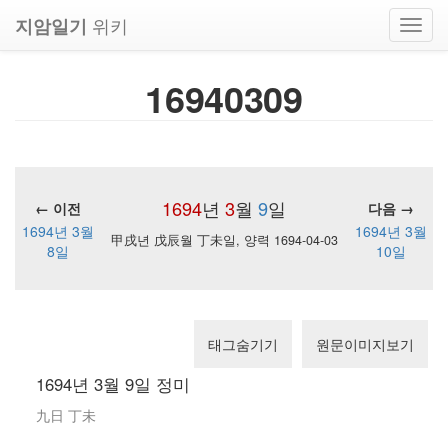
위키
지암일기
Toggl
navig
16940309
1694
년
3
월
9
일
← 이전
다음 →
1694년 3월
1694년 3월
甲戌년 戊辰월 丁未일, 양력 1694-04-03
8일
10일
태그숨기기
원문이미지보기
1694년 3월 9일 정미
九日 丁未