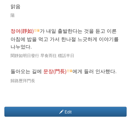
맑음
陽
정여(靜如)
가 내일 출발한다는 것을 듣고 이른
인물
아침에 밥을 먹고 가서 한나절 느긋하게 이야기를
나누었다.
聞靜如明日發行 早食而往 穩話半日
돌아오는 길에
문장(門長)
에게 들러 인사했다.
인물
歸路歷拜門長
Edit