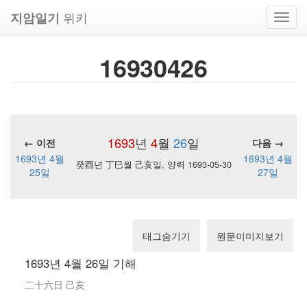
위키
지암일기
Toggl
navig
16930426
1693
년
4
월
26
일
← 이전
다음 →
1693년 4월
1693년 4월
癸酉년 丁巳월 己亥일, 양력 1693-05-30
25일
27일
태그숨기기
원문이미지보기
1693년 4월 26일 기해
二十六日 己亥