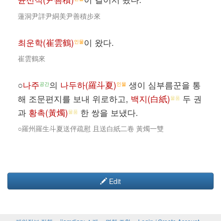
蓮洞尹詳尹絧美尹善積步來
최운학(崔雲鶴)
이 왔다.
인물
崔雲鶴來
○
나주
의
나두하(羅斗夏)
생이 심부름꾼을 통
공간
인물
해 조문편지를 보내 위로하고,
백지(白紙)
두 권
물품
과
황촉(黃燭)
한 쌍을 보냈다.
물품
○羅州羅生斗夏送伻疏慰 且送白紙二卷 黃燭一雙
Edit