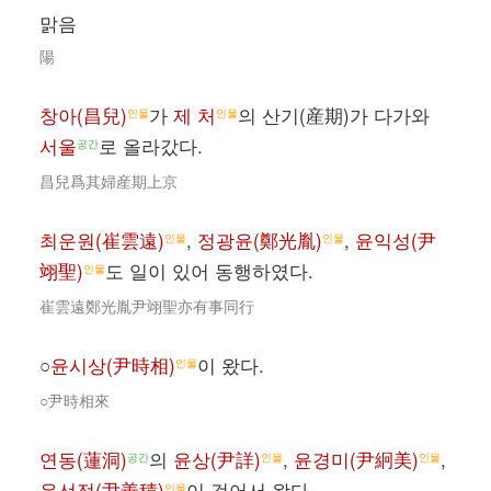
맑음
陽
창아(昌兒)
가
제 처
의 산기(産期)가 다가와
인물
인물
서울
로 올라갔다.
공간
昌兒爲其婦産期上京
최운원(崔雲遠)
,
정광윤(鄭光胤)
,
윤익성(尹
인물
인물
翊聖)
도 일이 있어 동행하였다.
인물
崔雲遠鄭光胤尹翊聖亦有事同行
○
윤시상(尹時相)
이 왔다.
인물
○尹時相來
연동(蓮洞)
의
윤상(尹詳)
,
윤경미(尹絅美)
,
공간
인물
인물
윤선적(尹善積)
이 걸어서 왔다.
인물