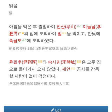
맑음
陽
아침을 먹은 후 출발하여
진산(珍山)
이돌남(李
공간
乭男)
의 집에 도착하여
말
을 먹이고, 한낮에
인물
물품
속금도
에 도착하였다.
공간
朝食後發行 到珍山李乭男家秣馬 日高到束今
윤필후(尹弼厚)
와
송시민(宋時敏)
은 모두 집
인물
인물
으로 돌아가서 오지 않았다.
제언
공사를 감독
물품
할 사람이 없어 걱정이다.
尹弼厚宋時敏皆歸家不來 監役無人可悶
Edit