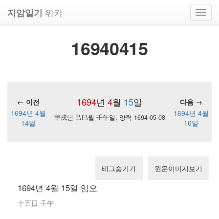
위키
지암일기
Toggl
navig
16940415
1694
년
4
월
15
일
← 이전
다음 →
1694년 4월
1694년 4월
甲戌년 己巳월 壬午일, 양력 1694-05-08
14일
16일
태그숨기기
원문이미지보기
1694년 4월 15일 임오
十五日 壬午