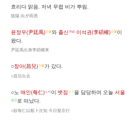
흐리다 맑음. 저녁 무렵 비가 뿌림.
陰陽 向夕雨洒
윤정우(尹廷禹)
와
출신
이석권(李碩權)
이
인물
개념
인물
왔다.
尹廷禹出身李碩權來
○
창아(昌兒)
가 갔다.
인물
○昌兒出去
○노
매인(每仁)
이
뱃짐
을 담당하여 오늘
서울
노비
물품
로 떠났다.
공간
○奴每仁以船卜次知 今日發京行