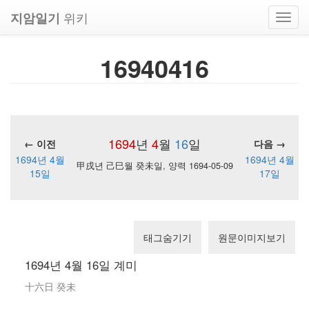
위키
지암일기
Toggl
navig
16940416
1694
년
4
월
16
일
← 이전
다음 →
1694년 4월
1694년 4월
甲戌년 己巳월 癸未일, 양력 1694-05-09
15일
17일
태그숨기기
원문이미지보기
1694년 4월 16일 계미
十六日 癸未