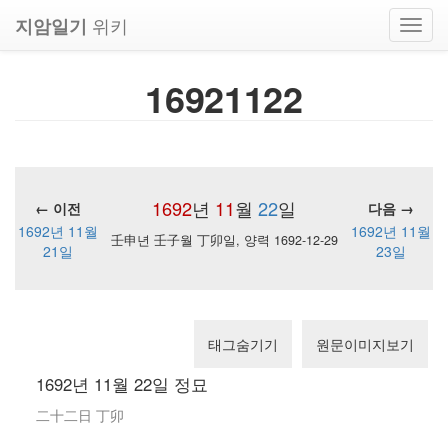
위키
지암일기
Toggl
navig
16921122
1692
년
11
월
22
일
← 이전
다음 →
1692년 11월
1692년 11월
壬申년 壬子월 丁卯일, 양력 1692-12-29
21일
23일
태그숨기기
원문이미지보기
1692년 11월 22일 정묘
二十二日 丁卯