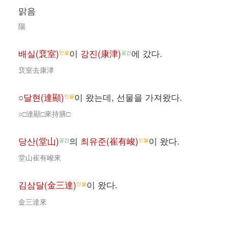
맑음
陽
배실(裵室)
이
강진(康津)
에 갔다.
인물
공간
裵室去康津
○
달현(達顯)
이 왔는데, 선물을 가져왔다.
인물
○□達顯□來持膳□
당산(堂山)
의
최유준(崔有峻)
이 왔다.
공간
인물
堂山崔有峻來
김삼달(金三達)
이 왔다.
인물
金三達來