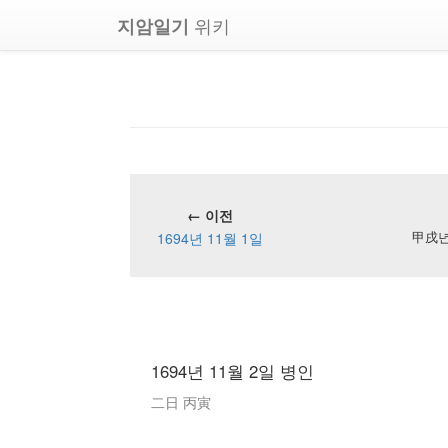
위키
지암일기
← 이전
1694년 11월 1일
甲戌년 
1694년 11월 2일 병인
二日 丙寅