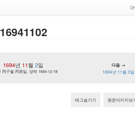
DH
16941102
1694
년
11
월
2
일
다음 →
丙子월 丙寅일, 양력 1694-12-18
1694년 11월 3일
태그숨기기
원문이미지보