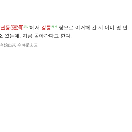
은
연동(蓮洞)
에서
강릉
땅으로 이거해 간 지 이미 몇 년
공간
공간
 왔는데, 지금 돌아간다고 한다.
 今始出來 今將還去云