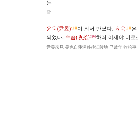
눈
雪
윤욱(尹昱)
이 와서 만났다.
윤욱
인물
인물
되었다.
수습(收拾)
하러 이제야 비로소
개념
尹昱來見 昱也自蓮洞移往江陵地 已數年 收拾事