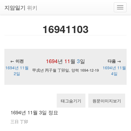
위키
지암일기
Toggl
navig
16941103
1694
년
11
월
3
일
← 이전
다음 →
1694년 11월
1694년 11월
甲戌년 丙子월 丁卯일, 양력 1694-12-19
2일
4일
태그숨기기
원문이미지보기
1694년 11월 3일 정묘
三日 丁卯