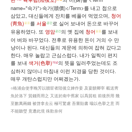
name="속가">속가(贖價)</Term>를 내고 첩으로
삼았고, 대신들에게 잔치를 베풀어 먹였으며,
청어
(靑魚)
를
서울
로 실어 보내어 돈으로 바꾸어
물품
공간
유용하였다. 또
영암
의 옛 집에
청어
를 보내
공간
물품
어 벼와 바꾸었다. 전후로 유용한 돈이 거의 수 만
냥이나 된다. 대신들의 계문에 의하여 잡혀 갔다고
한다. 매우 놀랍고 근심스럽다. 내가 일찍이 편지
를 보내
색거(色擧)
의 뜻을 일러주었는데도 조
개념
심하지 않더니 마침내 이런 지경을 당한 것이다.
매우 개탄스럽지만 어쩌겠는가.
○格浦僉使李晚芳以贖宦者陸後立婢作妾 及宴饋卿宰 載送靑
魚於洛下 貿錢而用之 又送於南中舊家 以爲貿租 前後所用 幾
至數萬兩錢 被啓拿去云 極可驚慮 吾嘗貽書 喩以色擧之意 而
不能聽瑩 竟遭此境 殊歎奈何