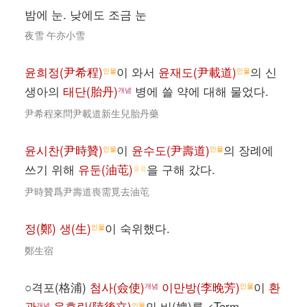
밤에 눈. 낮에도 조금 눈
夜雪 午亦小雪
윤희정(尹希程)
이 와서
윤재도(尹載道)
의 신
인물
인물
생아의
태단(胎丹)
병에 쓸 약에 대해 물었다.
개념
尹希程來問尹載道新生兒胎丹藥
윤시찬(尹時贊)
이
윤수도(尹壽道)
의 장례에
인물
인물
쓰기 위해
유둔(油芚)
을 구해 갔다.
물품
尹時贊爲尹壽道喪需覓去油芚
정(鄭) 생(生)
이 숙위했다.
인물
鄭生宿
○격포(格浦)
첨사(僉使)
이만방(李晚芳)
이
환
개념
인물
관
육후립(陸後立)
의 비(婢)를 <Term
개념
인물