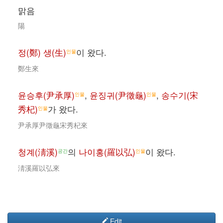
맑음
陽
정(鄭) 생(生)
이 왔다.
인물
鄭生來
윤승후(尹承厚)
,
윤징귀(尹徵龜)
,
송수기(宋
인물
인물
秀杞)
가 왔다.
인물
尹承厚尹徵龜宋秀杞來
청계(淸溪)
의
나이홍(羅以弘)
이 왔다.
공간
인물
淸溪羅以弘來
Edit