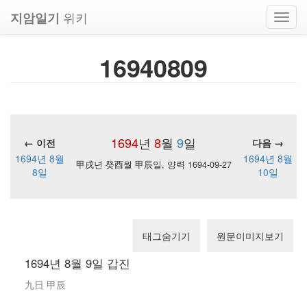
위키
지암일기
Toggl
navig
16940809
1694
년
8
월
9
일
← 이전
다음 →
1694년 8월
1694년 8월
甲戌년 癸酉월 甲辰일, 양력 1694-09-27
8일
10일
태그숨기기
원문이미지보기
1694년 8월 9일 갑진
九日 甲辰