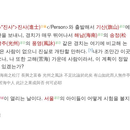
me="진사">진사(進士)
</Person>와 출발해서
기산(旗山)
에
인물
공간
간을 보내니, 경치가 매우 뛰어나서
해남(海南)
의
송정(松
공간
광주(光州)
의
풍영(風詠)
같은 경치는 여기에 비교해 논
공간
공간
[1]
지은 사람이 없으니 진실로 개탄할 만하다.
내가 조만간 이
나, 나 또한 고해(苦海) 가운데 사람이라서, 이 계획이 정말
 있겠는가?
如海南之松汀 長興之富春 光州之風詠 不足比論於此矣 有山如此而人無作
苦海中人 此計之果成與否 何可必耶
이 열리는 날이다.
서울
의 아이들이 어떻게 시험을 볼지
개념
공간
慮