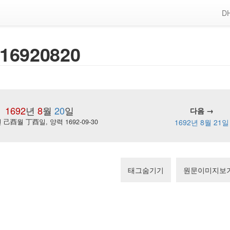
DH
16920820
1692
년
8
월
20
일
다음 →
己酉월 丁酉일, 양력 1692-09-30
1692년 8월 21일
태그숨기기
원문이미지보