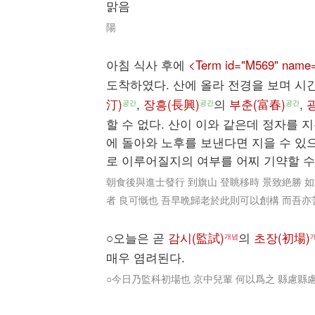
맑음
陽
아침 식사 후에
<Term id="M569" na
도착하였다. 산에 올라 전경을 보며 시
汀)
,
장흥(長興)
의
부춘(富春)
,
공간
공간
공간
할 수 없다. 산이 이와 같은데 정자를 
에 돌아와 노후를 보낸다면 지을 수 있으
로 이루어질지의 여부를 어찌 기약할 수
朝食後與進士發行 到旗山 登眺移時 景致絶勝 
者 良可慨也 吾早晩歸老於此則可以創構 而吾亦
○오늘은 곧
감시(監試)
의
초장(初場)
개념
매우 염려된다.
○今日乃監科初場也 京中兒輩 何以爲之 縣慮縣