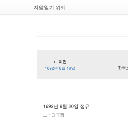
위키
지암일기
← 이전
1692년 8월 19일
壬申년 
1692년 8월 20일 정유
二十日 丁酉