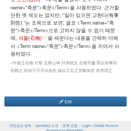
name="축문">축문</Term>을 사용하였다. 근거할
만한 옛 제도는 없지만, “일이 있으면 고한다(有事
則告).”는 조목으로 보면, 결코 <Term name="축
문">축문</Term>으로 고하지 않을 수 없기 때문
에,
석물(石物)
을 세운다는 내용을 간략히 더해
물품
서 <Term name="축문">축문</Term>을 지어서 사
용하였다.
○午後立石物 行祭 且祭山神 幷用祝文 古無可據 而以有事則
告觀之 則決不可不以祝告 故以立石之意略加意 造而用之
Edit
개인정보 정책
jiamdiary 소개
면책 조항
Login / Create Account
Powered by MediaWiki