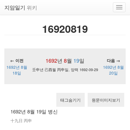
위키
지암일기
Toggl
navig
16920819
1692
년
8
월
19
일
← 이전
다음 →
1692년 8월
1692년 8월
壬申년 己酉월 丙申일, 양력 1692-09-29
18일
20일
태그숨기기
원문이미지보기
1692년 8월 19일 병신
十九日 丙申