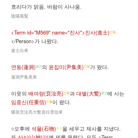
흐리다가 맑음. 바람이 사나움.
陰陽風緊
<Term id="M569" name="진사">진사(進士)
인물
</Person>가 나왔다.
進士出來
연동(蓮洞)
의
윤집미(尹集美)
가 왔다.
공간
인물
蓮洞尹集美來
이웃의
배여량(裵汝亮)
과
대별(大鱉)
에 사는
인물
공간
임중신(任重信)
이 왔다.
인물
隣居裵汝亮大鱉居任雲信來
○오후에
석물(石物)
을 세우고 제사를 지냈다.
물품
또
산신(山神)
께 제를 올렸다. 모두 <Term
개념