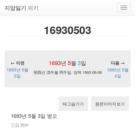
위키
지암일기
Toggl
navig
16930503
1693
년
5
월
3
일
← 이전
다음 →
1693년 5월
1693년 5월
癸酉년 戊午월 丙午일, 양력 1693-06-06
2일
4일
태그숨기기
원문이미지보기
1693년 5월 3일 병오
三日 丙午