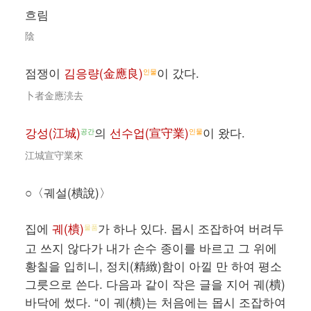
흐림
陰
점쟁이
김응량(金應良)
이 갔다.
인물
卜者金應湸去
강성(江城)
의
선수업(宣守業)
이 왔다.
공간
인물
江城宣守業來
○〈궤설(樻說)〉
집에
궤(樻)
가 하나 있다. 몹시 조잡하여 버려두
물품
고 쓰지 않다가 내가 손수 종이를 바르고 그 위에
황칠을 입히니, 정치(精緻)함이 아낄 만 하여 평소
그릇으로 쓴다. 다음과 같이 작은 글을 지어 궤(樻)
바닥에 썼다. “이 궤(樻)는 처음에는 몹시 조잡하여