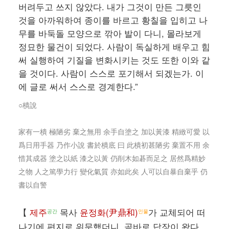
버려두고 쓰지 않았다. 내가 그것이 만든 그릇인
것을 아까워하여 종이를 바르고 황칠을 입히고 나
무를 바둑돌 모양으로 깎아 발이 다니, 몰라보게
정묘한 물건이 되었다. 사람이 독실하게 배우고 힘
써 실행하여 기질을 변화시키는 것도 또한 이와 같
을 것이다. 사람이 스스로 포기해서 되겠는가. 이
에 글로 써서 스스로 경계한다.”
○樻說
家有一樻 極陋劣 棄之無用 余手自塗之 加以黃漆 精緻可愛 以
爲日用手器 乃作小說 書於樻底 曰 此樻初甚陋劣 棄置不用 余
惜其成器 塗之以紙 漆之以黃 仍削木如碁而足之 居然爲精妙
之物 人之篤學力行 變化氣質 亦如此矣 人可以自暴自棄乎 仍
書以自警
【
제주
목사
윤정화(尹鼎和)
가 교체되어 떠
공간
인물
나기에 편지로 위문했더니, 곧바로 답장이 왔다.