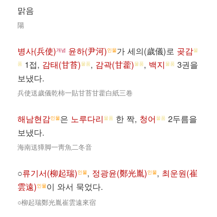
맑음
陽
병사(兵使)
윤하(尹河)
가 세의(歲儀)로
곶감
개념
인물
물
1접,
감태(甘苔)
,
감곽(甘藿)
,
백지
3권을
품
물품
물품
물품
보냈다.
兵使送歲儀乾柿一貼甘苔甘藿白紙三卷
해남현감
은
노루다리
한 짝,
청어
2두름을
인물
물품
물품
보냈다.
海南送獐脚一靑魚二冬音
○
류기서(柳起瑞)
,
정광윤(鄭光胤)
,
최운원(崔
인물
인물
雲遠)
이 와서 묵었다.
인물
○柳起瑞鄭光胤崔雲遠來宿