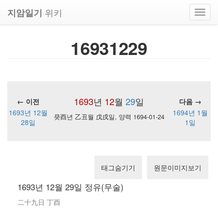
위키
지암일기
Toggl
navig
16931229
1693
년
12
월
29
일
← 이전
다음 →
1693년 12월
1694년 1월
癸酉년 乙丑월 戊戌일, 양력 1694-01-24
28일
1일
태그숨기기
원문이미지보기
1693년 12월 29일 정유(무술)
二十九日 丁酉