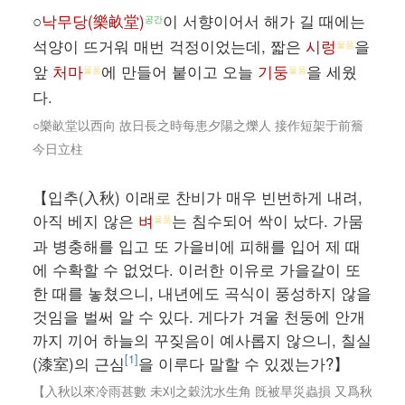
○
낙무당(樂畝堂)
이 서향이어서 해가 길 때에는
공간
석양이 뜨거워 매번 걱정이었는데, 짧은
시렁
을
물품
앞
처마
에 만들어 붙이고 오늘
기둥
을 세웠
물품
물품
다.
○樂畝堂以西向 故日長之時每患夕陽之爍人 接作短架于前簷
今日立柱
【입추(入秋) 이래로 찬비가 매우 빈번하게 내려,
아직 베지 않은
벼
는 침수되어 싹이 났다. 가뭄
물품
과 병충해를 입고 또 가을비에 피해를 입어 제 때
에 수확할 수 없었다. 이러한 이유로 가을갈이 또
한 때를 놓쳤으니, 내년에도 곡식이 풍성하지 않을
것임을 벌써 알 수 있다. 게다가 겨울 천둥에 안개
까지 끼어 하늘의 꾸짖음이 예사롭지 않으니, 칠실
[1]
(漆室)의 근심
을 이루다 말할 수 있겠는가?】
【入秋以來冷雨甚數 未刈之穀沈水生角 旣被旱災蟲損 又爲秋