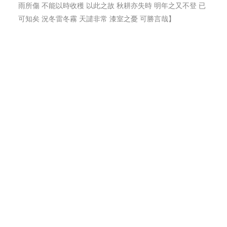
雨所傷 不能以時收穫 以此之故 秋耕亦失時 明年之又不登 已
可知矣 況冬雷冬霧 天譴非常 漆室之憂 可勝言哉】