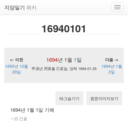
위키
지암일기
Toggl
navig
16940101
1694
년
1
월
1
일
← 이전
다음 →
1693년 12월
1694년 1월
甲戌년 丙寅월 己亥일, 양력 1694-01-25
29일
2일
태그숨기기
원문이미지보기
1694년 1월 1일 기해
一日 己亥