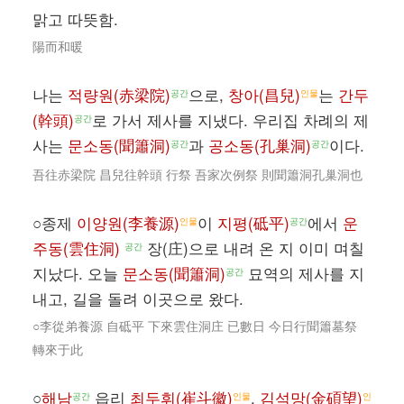
맑고 따뜻함.
陽而和暖
나는
적량원(赤梁院)
으로,
창아(昌兒)
는
간두
공간
인물
(幹頭)
로 가서 제사를 지냈다. 우리집 차례의 제
공간
사는
문소동(聞簫洞)
과
공소동(孔巢洞)
이다.
공간
공간
吾往赤梁院 昌兒往幹頭 行祭 吾家次例祭 則聞簫洞孔巢洞也
○종제
이양원(李養源)
이
지평(砥平)
에서
운
인물
공간
주동(雲住洞)
장(庄)으로 내려 온 지 이미 며칠
공간
지났다. 오늘
문소동(聞簫洞)
묘역의 제사를 지
공간
내고, 길을 돌려 이곳으로 왔다.
○李從弟養源 自砥平 下來雲住洞庄 已數日 今日行聞簫墓祭
轉來于此
○
해남
읍리
최두휘(崔斗徽)
,
김석망(金碩望)
공간
인물
인