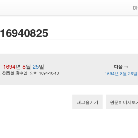
DH
16940825
1694
년
8
월
25
일
다음 →
癸酉월 庚申일, 양력 1694-10-13
1694년 8월 26일
태그숨기기
원문이미지보