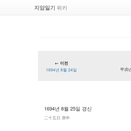
위키
지암일기
← 이전
1694년 8월 24일
甲戌년 
1694년 8월 25일 경신
二十五日 庚申