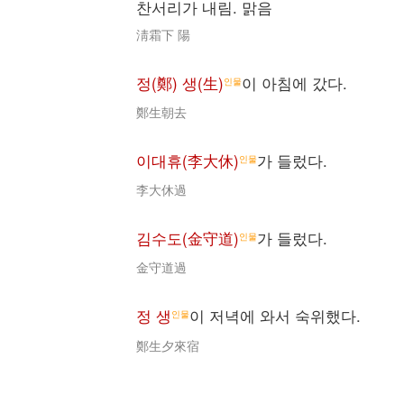
찬서리가 내림. 맑음
淸霜下 陽
정(鄭) 생(生)
이 아침에 갔다.
인물
鄭生朝去
이대휴(李大休)
가 들렀다.
인물
李大休過
김수도(金守道)
가 들렀다.
인물
金守道過
정 생
이 저녁에 와서 숙위했다.
인물
鄭生夕來宿