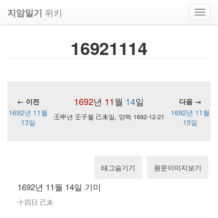
위키
지암일기
Toggl
navig
16921114
1692
년
11
월
14
일
← 이전
다음 →
1692년 11월
1692년 11월
壬申년 壬子월 己未일, 양력 1692-12-21
13일
15일
태그숨기기
원문이미지보기
1692년 11월 14일 기미
十四日 己未