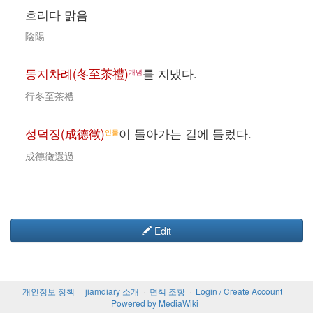
흐리다 맑음
陰陽
동지차례(冬至茶禮)
를 지냈다.
개념
行冬至茶禮
성덕징(成德徵)
이 돌아가는 길에 들렀다.
인물
成德徵還過
Edit
개인정보 정책
jiamdiary 소개
면책 조항
Login / Create Account
Powered by MediaWiki