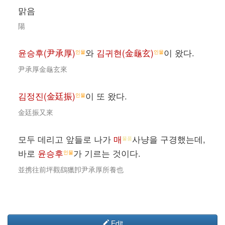
맑음
陽
윤승후(尹承厚)
와
김귀현(金龜玄)
이 왔다.
인물
인물
尹承厚金龜玄來
김정진(金廷振)
이 또 왔다.
인물
金廷振又來
모두 데리고 앞들로 나가
매
사냥을 구경했는데,
물품
바로
윤승후
가 기르는 것이다.
인물
並携往前坪觀鷂獵卽尹承厚所養也
Edit