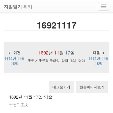
위키
지암일기
Toggl
navig
16921117
1692
년
11
월
17
일
← 이전
다음 →
1692년 11월
1692년 11월
壬申년 壬子월 壬戌일, 양력 1692-12-24
16일
18일
태그숨기기
원문이미지보기
1692년 11월 17일 임술
十七日 壬戌