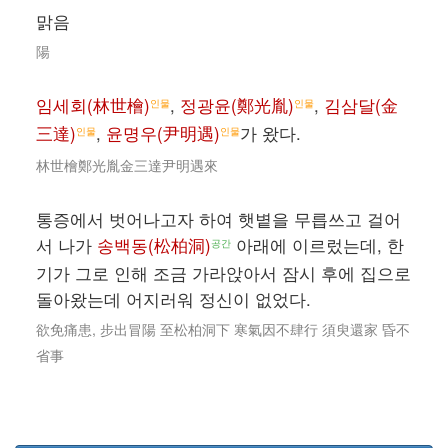
맑음
陽
임세회(林世檜)
,
정광윤(鄭光胤)
,
김삼달(金
인물
인물
三達)
,
윤명우(尹明遇)
가 왔다.
인물
인물
林世檜鄭光胤金三達尹明遇來
통증에서 벗어나고자 하여 햇볕을 무릅쓰고 걸어
서 나가
송백동(松柏洞)
아래에 이르렀는데, 한
공간
기가 그로 인해 조금 가라앉아서 잠시 후에 집으로
돌아왔는데 어지러워 정신이 없었다.
欲免痛患, 步出冒陽 至松柏洞下 寒氣因不肆行 須臾還家 昏不
省事