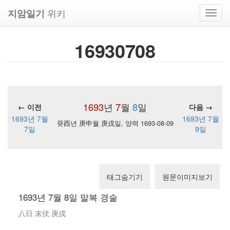
위키
지암일기
Toggl
navig
16930708
1693
년
7
월
8
일
← 이전
다음 →
1693년 7월
1693년 7월
癸酉년 庚申월 庚戌일, 양력 1693-08-09
7일
9일
태그숨기기
원문이미지보기
1693년 7월 8일 말복 경술
八日 末伏 庚戌