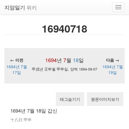
위키
지암일기
Toggl
navig
16940718
1694
년
7
월
18
일
← 이전
다음 →
1694년 7월
1694년 7월
甲戌년 壬申월 甲申일, 양력 1694-09-07
17일
19일
태그숨기기
원문이미지보기
1694년 7월 18일 갑신
十八日 甲申