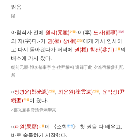
맑음
陽
아침식사 전에
원리(元履)
-이(李)
도사(都事)
인물
개념
의 자(字)다.-가
권(權) 상(相)
에게 가서 인사하
인물
고 다시 돌아왔다가 저녁에
권(權) 참판(參判)
의
인물
배소에 가서 잤다.
朝前元履-卽李都事字也-往拜權相 還歸于此 夕進宿權參判配
所
○
정광윤(鄭光胤)
,
최운원(崔雲遠)
,
윤익성(尹
인물
인물
翊聖)
이 왔다.
인물
○鄭光胤崔雲遠尹翊聖來
○
과원(果願)
이 《소학
》 첫 권을 다 배우고,
인물
문헌
바로 숙독하기 시작했다.