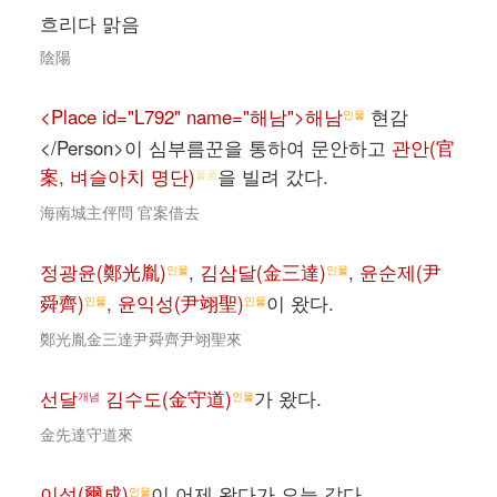
흐리다 맑음
陰陽
<Place id="L792" name="해남">해남
현감
인물
</Person>이 심부름꾼을 통하여 문안하고
관안(官
案, 벼슬아치 명단)
을 빌려 갔다.
물품
海南城主伻問 官案借去
정광윤(鄭光胤)
,
김삼달(金三達)
,
윤순제(尹
인물
인물
舜齊)
,
윤익성(尹翊聖)
이 왔다.
인물
인물
鄭光胤金三達尹舜齊尹翊聖來
선달
김수도(金守道)
가 왔다.
개념
인물
金先達守道來
이성(爾成)
이 어제 왔다가 오늘 갔다.
인물