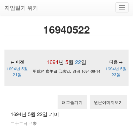
위키
지암일기
Toggl
navig
16940522
1694
년
5
월
22
일
← 이전
다음 →
1694년 5월
1694년 5월
甲戌년 庚午월 己未일, 양력 1694-06-14
21일
23일
태그숨기기
원문이미지보기
1694년 5월 22일 기미
二十二日 己未