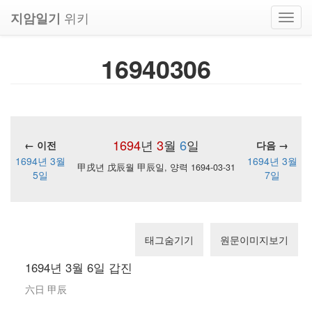
위키
지암일기
Toggl
navig
16940306
1694
년
3
월
6
일
← 이전
다음 →
1694년 3월
1694년 3월
甲戌년 戊辰월 甲辰일, 양력 1694-03-31
5일
7일
태그숨기기
원문이미지보기
1694년 3월 6일 갑진
六日 甲辰