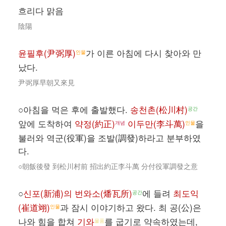
흐리다 맑음
陰陽
윤필후(尹弼厚)
가 이른 아침에 다시 찾아와 만
인물
났다.
尹弼厚早朝又來見
○아침을 먹은 후에 출발했다.
송천촌(松川村)
공간
앞에 도착하여
약정(約正)
이두만(李斗萬)
을
개념
인물
불러와 역군(役軍)을 조발(調發)하라고 분부하였
다.
○朝飯後發 到松川村前 招出約正李斗萬 分付役軍調發之意
○
신포(新浦)의 번와소(燔瓦所)
에 들려
최도익
공간
(崔道翊)
과 잠시 이야기하고 왔다. 최 공(公)은
인물
나와 힘을 합쳐
기와
를 굽기로 약속하였는데,
물품