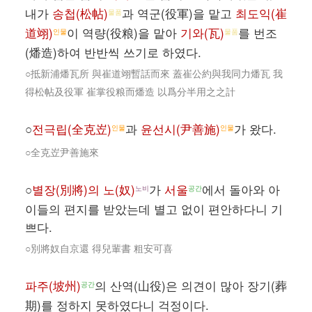
내가
송첩(松帖)
과 역군(役軍)을 맡고
최도익(崔
물품
道翊)
이 역량(役粮)을 맡아
기와(瓦)
를 번조
인물
물품
(燔造)하여 반반씩 쓰기로 하였다.
○抵新浦燔瓦所 與崔道翊暫話而來 蓋崔公約與我同力燔瓦 我
得松帖及役軍 崔掌役粮而燔造 以爲分半用之之計
○
전극립(全克岦)
과
윤선시(尹善施)
가 왔다.
인물
인물
○全克岦尹善施來
○
별장(別將)의 노(奴)
가
서울
에서 돌아와 아
노비
공간
이들의 편지를 받았는데 별고 없이 편안하다니 기
쁘다.
○別將奴自京還 得兒輩書 粗安可喜
파주(坡州)
의 산역(山役)은 의견이 많아 장기(葬
공간
期)를 정하지 못하였다니 걱정이다.