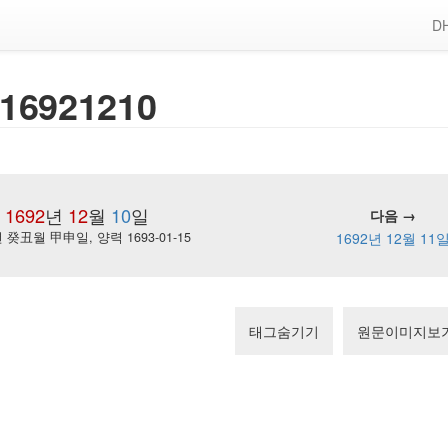
DH
16921210
1692
년
12
월
10
일
다음 →
癸丑월 甲申일, 양력 1693-01-15
1692년 12월 11
태그숨기기
원문이미지보