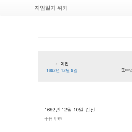
위키
지암일기
← 이전
1692년 12월 9일
壬申년 
1692년 12월 10일 갑신
十日 甲申