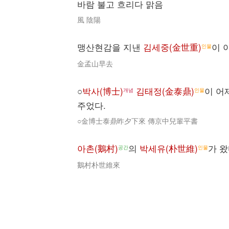
바람 불고 흐리다 맑음
風 陰陽
맹산현감을 지낸
김세중(金世重)
이 
인물
金孟山早去
○
박사(博士)
김태정(金泰鼎)
이 어
개념
인물
주었다.
○金博士泰鼎昨夕下來 傳京中兒輩平書
아촌(鵝村)
의
박세유(朴世維)
가 왔
공간
인물
鵝村朴世維來