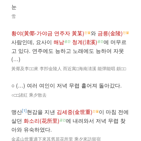
눈
雪
황야(黃倻-가야금 연주자 黃某)
와
금릉(金陵)
인물
인물
사람인데, 요사이
해남
청계(淸溪)
에 머무르
공간
공간
고 있다. 연주에도 능하고 노래에도 능하여 자못
(…)
黃倻及李□□來 李卽金陵人 而近寓□海南淸溪 能彈能唱 頗□□
○ (…) 여러 여인이 저녁 무렵 흩어져 돌아갔다.
○□□諸紅 乘夕散去
[1]
맹산
현감을 지낸
김세중(金世重)
이 마침 전에
인물
살던
화소리(花所里)
에 내려와서 저녁 무렵 찾
공간
아와 유숙하였다.
金孟山世重適下來其舊居花所里 乘夕來訪留宿