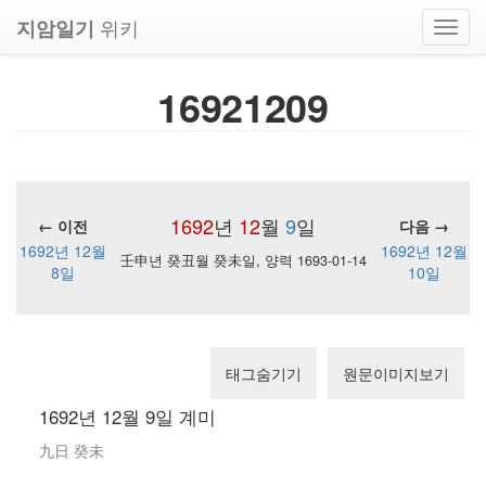
위키
지암일기
Toggl
navig
16921209
1692
년
12
월
9
일
← 이전
다음 →
1692년 12월
1692년 12월
壬申년 癸丑월 癸未일, 양력 1693-01-14
8일
10일
태그숨기기
원문이미지보기
1692년 12월 9일 계미
九日 癸未