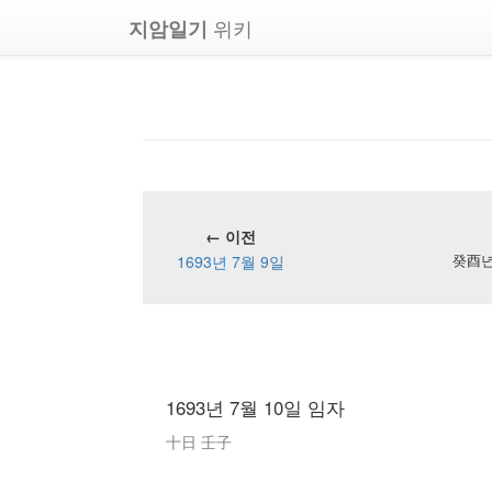
위키
지암일기
← 이전
1693년 7월 9일
癸酉년 
1693년 7월 10일 임자
十日 壬子