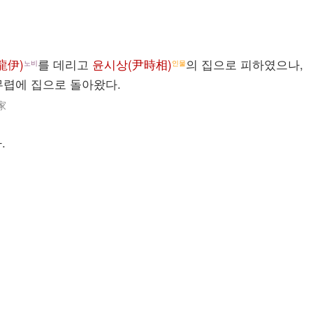
龍伊)
를 데리고
윤시상(尹時相)
의 집으로 피하였으나,
노비
인물
무렵에 집으로 돌아왔다.
家
.