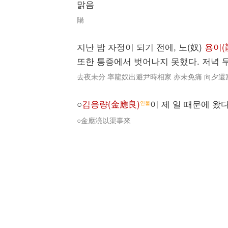
맑음
陽
지난 밤 자정이 되기 전에, 노(奴)
용이(
또한 통증에서 벗어나지 못했다. 저녁 
去夜未分 率龍奴出避尹時相家 亦未免痛 向夕還
○
김응량(金應良)
이 제 일 때문에 왔다
인물
○金應湸以渠事來