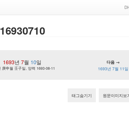
DH
16930710
1693
년
7
월
10
일
다음 →
庚申월 壬子일, 양력 1693-08-11
1693년 7월 11일
태그숨기기
원문이미지보