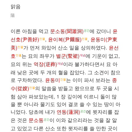
맑음
陽
이른 아침을 먹고
문소동(聞簫洞)
에 갔더니
윤
공간
선호(尹善好)
,
윤이복(尹爾服)
,
윤동미(尹東
인물
인물
美)
가 먼저 와있어 산소 일을 상의하였다.
윤선
인물
호
는 묘의 좌우가
별군(鱉裙)
에 기운이 없고,
인물
개념
묘의 위는
역장(逆葬)
이라 불가하다면서 묘 아
개념
래 낮은 곳에 두 개의 혈을 잡았다. 그 소견이 참으
로 구차하였다.
윤동미
는 이미 파서 보라는
종
인물
수(從嫂)
의 말씀을 받들고 왔으므로 두 곳을 시
인물
험 삼아 파보았는데, 1 장 깊이에 이르니 돌이 많
을 뿐 아니라 물기도 있어 결코 쓸 수 있는 땅이 아
니었다. 당초에 내가
연동(蓮洞)
에 묏자리를 잡
공간
은 것은
문소동
이 이와 같으리라는 것을 잘 알
공간
고 있었고 다른 산소 또한 묏자리를 쓸 만한 곳이