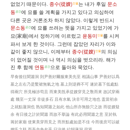
없었기 때문이다.
종수(從嫂)
는 내가 후일
문소
인물
동
에 묘를 쓸 계획을 가지고 있다고 의심하여
공간
다른 곳은 거론조차 하지 않았다. 이렇게 반드시
문소동
에 묘를 쓰려는 뜻을 가지고 있었기에 가
공간
묘(家廟)에서 정하기에 이르렀고
윤동미
를 시켜
인물
파서 보게 한 것이다. 그런데 잡았던 자리가 이와
같이 좋지 않으니, 이제부터
종수(從嫂)
의 의심
인물
이 없어질 것이며 나 역시 의심을 벗으리라. 해가
진 후 함께
연동
으로 돌아와 묵었다.
공간
早食後往聞簫洞 則尹善好爾服東美先至 相議山事 尹善好以爲
墓之左右乃是鱉裙無氣之地 墓上則逆葬不可 遂於墓下低處點
得兩穴 所見極涉苟且 而東美旣承從嫂穿見之敎而來 故試穿兩
處 幾至一丈深 非徒多石 且有水氣 決非可用之地也 盖當初余
之就點蓮洞也 熟知聞簫之如此 他山所亦無餘穴之故 而從嫂疑
余 有日後之計於聞簫 而故不擧論 有此必用聞簫之意 至於執
籌於家廟 使東美穿而見之 而所點處如是不佳 今而後庶可以破
嫂氏之疑 而吾亦免矣乎 日沒後 竝歸蓮洞 宿焉