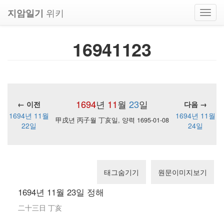
위키
지암일기
Toggl
navig
16941123
1694
년
11
월
23
일
← 이전
다음 →
1694년 11월
1694년 11월
甲戌년 丙子월 丁亥일, 양력 1695-01-08
22일
24일
태그숨기기
원문이미지보기
1694년 11월 23일 정해
二十三日 丁亥