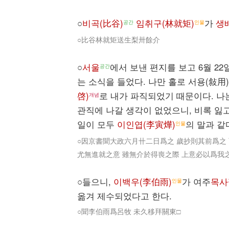
○
비곡(比谷)
임취구(林就矩)
가
생
공간
인물
○比谷林就矩送生梨卅餘介
○
서울
에서 보낸 편지를 보고 6월 2
공간
는 소식을 들었다. 나만 홀로 서용(敍用
啓)
로 내가 파직되었기 때문이다. 나
개념
관직에 나갈 생각이 없었으니, 비록 잃
일이 모두
이인엽(李寅燁)
의 말과 같
인물
○因京書聞大政六月卄二日爲之 歲抄則其前爲之
尤無進就之意 雖無介於得喪之際 上意必以爲我
○들으니,
이백우(李伯雨)
가 여주
목사
인물
옮겨 제수되었다고 한다.
○聞李伯雨爲呂牧 未久移拜關東□