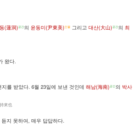
동(蓮洞)
의
윤동미(尹東美)
그리고
대산(大山)
의
최
공간
인물
공간
가 왔다.
편지를 받았다. 6월 23일에 보낸 것인데
해남(海南)
의
박사
공간
瀏持來也
 듣지 못하여, 매우 답답하다.