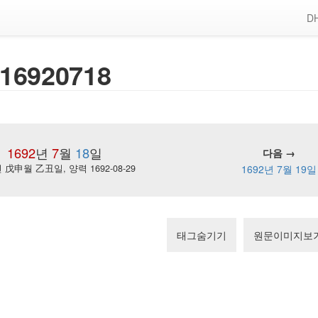
DH
16920718
1692
년
7
월
18
일
다음 →
戊申월 乙丑일, 양력 1692-08-29
1692년 7월 19일
태그숨기기
원문이미지보