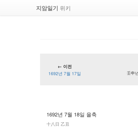
위키
지암일기
← 이전
1692년 7월 17일
壬申년 
1692년 7월 18일 을축
十八日 乙丑