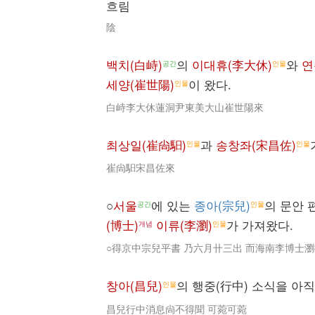
흐림
陰
백치(白峙)
의
이대휴(李大休)
와
연
공간
인물
세양(崔世陽)
이 왔다.
인물
白峙李大休蓮洞尹東美大山崔世陽來
최상일(崔尙馹)
과
송창좌(宋昌佐)
인물
인물
崔尙馹宋昌佐來
○
서울
에 있는
종아(宗兒)
의 문안 
공간
인물
(博士)
이류(李瀏)
가 가져왔다.
개념
인물
○得京中宗兒平書 乃六月卄三出 而海南李博士
창아(昌兒)
의 행중(行中) 소식을 아직
인물
昌兒行中消息尙不得聞 可菀可菀