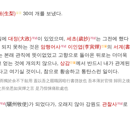
배(生梨)
30여 개를 보냈다.
물품
2일에
대정(大政)
이 있었으며,
세초(歲抄)
는 그전에 했다
개념
개념
) 되지 못하는 것은
암행어사
이인엽(李寅燁)
의
서계(書
개념
인물
는 본래 관직에 뜻이없었고 고향으로 돌아온 뒤로는 더더욱
고 얻는 것에 개의치 않으나,
상감
께서 반드시 내가 관계된
인물
다고 여기실 것이니, 참으로 황송하고 통탄스런 일이다.
 而獨於余不下敍用 蓋以吾之罷職因暗行書啓故也 吾本薄於官情 歸田之後
之所坐悉如寅燁之言 是乃惶悚痛歎處也
(驪州牧使)가 되었다가, 오래지 않아 강원도
관찰사
로
개념
개념