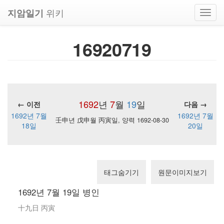
위키
지암일기
Toggl
navig
16920719
1692
년
7
월
19
일
← 이전
다음 →
1692년 7월
1692년 7월
壬申년 戊申월 丙寅일, 양력 1692-08-30
18일
20일
태그숨기기
원문이미지보기
1692년 7월 19일 병인
十九日 丙寅