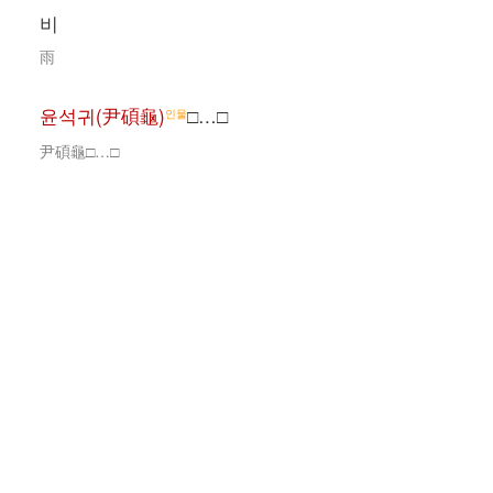
비
雨
윤석귀(尹碩龜)
□…□
인물
尹碩龜□…□