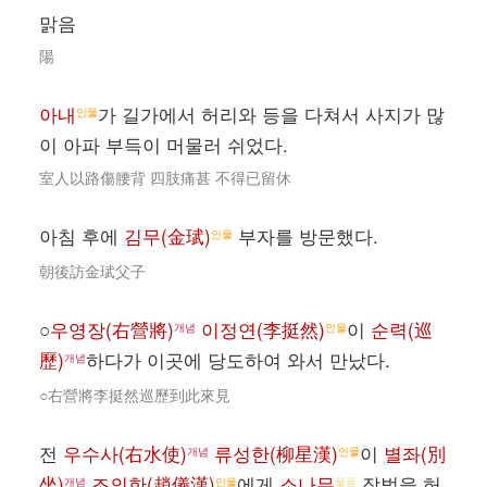
맑음
陽
아내
가 길가에서 허리와 등을 다쳐서 사지가 많
인물
이 아파 부득이 머물러 쉬었다.
室人以路傷腰背 四肢痛甚 不得已留休
아침 후에
김무(金珷)
부자를 방문했다.
인물
朝後訪金珷父子
○
우영장(右營將)
이정연(李挺然)
이
순력(巡
개념
인물
歷)
하다가 이곳에 당도하여 와서 만났다.
개념
○右營將李挺然巡歷到此來見
전
우수사(右水使)
류성한(柳星漢)
이
별좌(別
개념
인물
坐)
조의한(趙儀漢)
에게
소나무
작벌을 허
개념
인물
물품