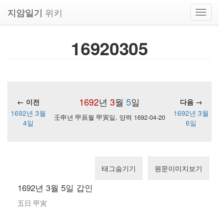
위키
지암일기
Toggl
navig
16920305
1692
년
3
월
5
일
← 이전
다음 →
1692년 3월
1692년 3월
壬申년 甲辰월 甲寅일, 양력 1692-04-20
4일
6일
태그숨기기
원문이미지보기
1692년 3월 5일 갑인
五日 甲寅