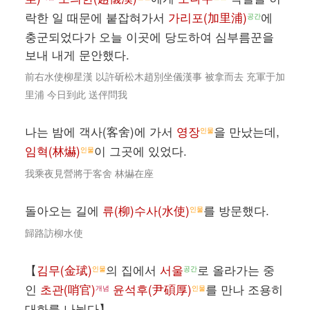
락한 일 때문에 붙잡혀가서
가리포(加里浦)
에
공간
충군되었다가 오늘 이곳에 당도하여 심부름꾼을
보내 내게 문안했다.
前右水使柳星漢 以許斫松木趙別坐儀漢事 被拿而去 充軍于加
里浦 今日到此 送伻問我
나는 밤에 객사(客舍)에 가서
영장
을 만났는데,
인물
임혁(林爀)
이 그곳에 있었다.
인물
我乘夜見營將于客舍 林爀在座
돌아오는 길에
류(柳)수사(水使)
를 방문했다.
인물
歸路訪柳水使
【
김무(金珷)
의 집에서
서울
로 올라가는 중
인물
공간
인
초관(哨官)
윤석후(尹碩厚)
를 만나 조용히
개념
인물
대화를 나눴다】