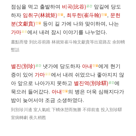
점심을 먹고 출발하여
비곡(比谷)
앞길에 당도
공간
하자
임취구(林就矩)
,
최두한(崔斗翰)
,
문헌
인물
인물
분(文獻賁)
등이 길 가에 나와 맞이하여, 나는
인물
가마
에서 내려 잠시 이야기를 나누었다.
물품
晝點而發 到比谷前路 林就矩崔斗翰文獻賁等出迎路左 余卸轎
暫話
별진(別珍)
냇가에 당도하자
아내
에게 현기
공간
인물
증이 있어
가마
에서 내려 쉬었으나 좋아지지 않
물품
아 앞으로 나아가지 못하고
별진역(別珍驛)
에
공간
묵으러 들어갔다.
아내
의 병은 더욱 심해지다가
인물
밤이 늦어서야 조금 소생하였다.
到別珍川邊 室人氣眩 下轎休憩而無勝 不得前進 投入別珍驛
室病轉劇 夜久稍甦