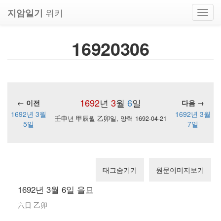
위키
지암일기
Toggl
navig
16920306
1692
년
3
월
6
일
← 이전
다음 →
1692년 3월
1692년 3월
壬申년 甲辰월 乙卯일, 양력 1692-04-21
5일
7일
태그숨기기
원문이미지보기
1692년 3월 6일 을묘
六日 乙卯