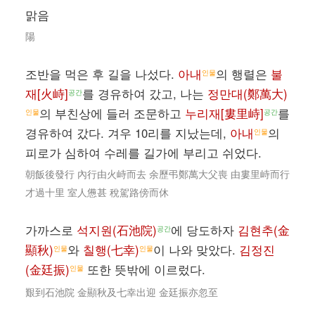
맑음
陽
조반을 먹은 후 길을 나섰다.
아내
의 행렬은
불
인물
재[火峙]
를 경유하여 갔고, 나는
정만대(鄭萬大)
공간
의 부친상에 들러 조문하고
누리재[婁里峙]
를
인물
공간
경유하여 갔다. 겨우 10리를 지났는데,
아내
의
인물
피로가 심하여 수레를 길가에 부리고 쉬었다.
朝飯後發行 內行由火峙而去 余歷弔鄭萬大父喪 由婁里峙而行
才過十里 室人憊甚 稅駕路傍而休
가까스로
석지원(石池院)
에 당도하자
김현추(金
공간
顯秋)
와
칠행(七幸)
이 나와 맞았다.
김정진
인물
인물
(金廷振)
또한 뜻밖에 이르렀다.
인물
艱到石池院 金顯秋及七幸出迎 金廷振亦忽至