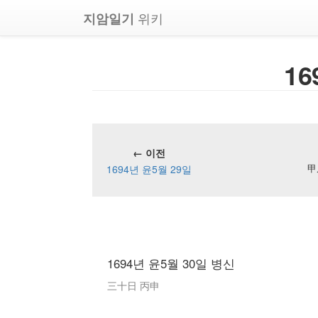
위키
지암일기
16
← 이전
1694년 윤5월 29일
甲
1694년 윤5월 30일 병신
三十日 丙申