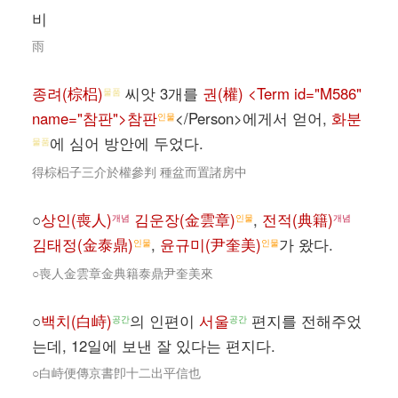
비
雨
종려(棕梠)
씨앗 3개를
권(權) <Term id="M586"
물품
name="참판">참판
</Person>에게서 얻어,
화분
인물
에 심어 방안에 두었다.
물품
得棕梠子三介於權參判 種盆而置諸房中
○
상인(喪人)
김운장(金雲章)
,
전적(典籍)
개념
인물
개념
김태정(金泰鼎)
,
윤규미(尹奎美)
가 왔다.
인물
인물
○喪人金雲章金典籍泰鼎尹奎美來
○
백치(白峙)
의 인편이
서울
편지를 전해주었
공간
공간
는데, 12일에 보낸 잘 있다는 편지다.
○白峙便傳京書卽十二出平信也