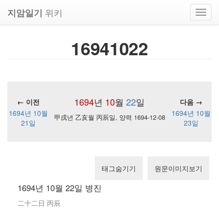
위키
지암일기
Toggl
navig
16941022
1694
년
10
월
22
일
← 이전
다음 →
1694년 10월
1694년 10월
甲戌년 乙亥월 丙辰일, 양력 1694-12-08
21일
23일
태그숨기기
원문이미지보기
1694년 10월 22일 병진
二十二日 丙辰