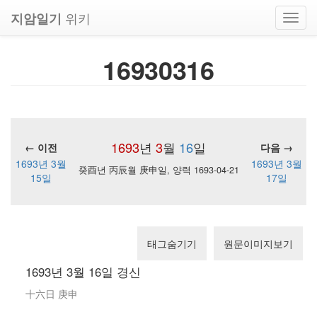
위키
지암일기
Toggl
navig
16930316
1693
년
3
월
16
일
← 이전
다음 →
1693년 3월
1693년 3월
癸酉년 丙辰월 庚申일, 양력 1693-04-21
15일
17일
태그숨기기
원문이미지보기
1693년 3월 16일 경신
十六日 庚申