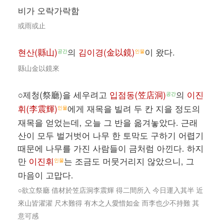
비가 오락가락함
或雨或止
현산(縣山)
의
김이경(金以鏡)
이 왔다.
공간
인물
縣山金以鏡來
○제청(祭廳)을 세우려고
입점동(笠店洞)
의
이진
공간
휘(李震輝)
에게 재목을 빌려 두 칸 지을 정도의
인물
재목을 얻었는데, 오늘 그 반을 옮겨놓았다. 근래
산이 모두 벌거벗어 나무 한 토막도 구하기 어렵기
때문에 나무를 가진 사람들이 금처럼 아낀다. 하지
만
이진휘
는 조금도 머뭇거리지 않았으니, 그
인물
마음이 고맙다.
○欲立祭廳 借材於笠店洞李震輝 得二間所入 今日運入其半 近
來山皆濯濯 尺木難得 有木之人愛惜如金 而李也少不持難 其
意可感