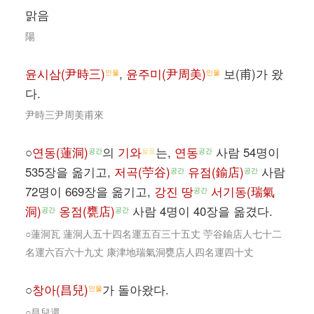
맑음
陽
윤시삼(尹時三)
,
윤주미(尹周美)
보(甫)가 왔
인물
인물
다.
尹時三尹周美甫來
○
연동(蓮洞)
의
기와
는,
연동
사람 54명이
공간
물품
공간
535장을 옮기고,
저곡(苧谷)
유점(鍮店)
사람
공간
공간
72명이 669장을 옮기고,
강진 땅
서기동(瑞氣
공간
洞)
옹점(甕店)
사람 4명이 40장을 옮겼다.
공간
공간
○蓮洞瓦 蓮洞人五十四名運五百三十五丈 苧谷鍮店人七十二
名運六百六十九丈 康津地瑞氣洞甕店人四名運四十丈
○
창아(昌兒)
가 돌아왔다.
인물
○昌兒還