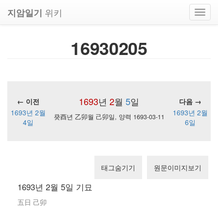
위키
지암일기
Toggl
navig
16930205
1693
년
2
월
5
일
← 이전
다음 →
1693년 2월
1693년 2월
癸酉년 乙卯월 己卯일, 양력 1693-03-11
4일
6일
태그숨기기
원문이미지보기
1693년 2월 5일 기묘
五日 己卯