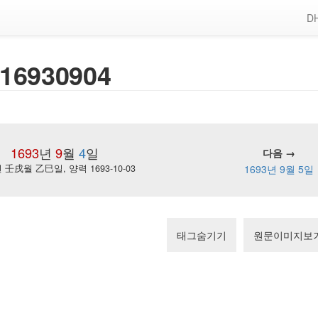
DH
16930904
1693
년
9
월
4
일
다음 →
壬戌월 乙巳일, 양력 1693-10-03
1693년 9월 5일
태그숨기기
원문이미지보