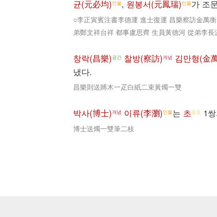
균(元必均)
,
원봉서(元鳳瑞)
가 조
인물
인물
○李正寅賓注書李德運 進士復運 昌樂察訪金萬衡
弟鄭文祥台祥 都事盧思齊 生員黃德河 從弟李
창락(昌樂)
찰방(察訪)
김만형(金萬
공간
개념
냈다.
昌樂則送賻木一疋白紙二束黃燭一雙
박사(博士)
이류(李瀏)
는
초
1
개념
인물
물품
博士送燭一雙筆二枝