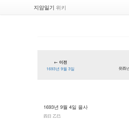
위키
지암일기
← 이전
1693년 9월 3일
癸酉년 
1693년 9월 4일 을사
四日 乙巳