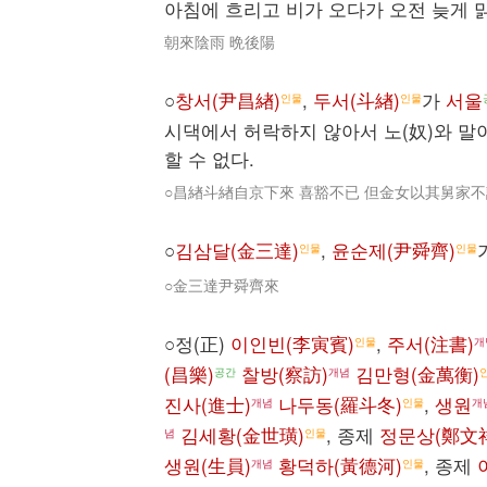
아침에 흐리고 비가 오다가 오전 늦게 맑
朝來陰雨 晩後陽
○
창서(尹昌緖)
,
두서(斗緖)
가
서울
인물
인물
시댁에서 허락하지 않아서 노(奴)와 말
할 수 없다.
○昌緖斗緖自京下來 喜豁不已 但金女以其舅家不
○
김삼달(金三達)
,
윤순제(尹舜齊)
인물
인물
○金三達尹舜齊來
○정(正)
이인빈(李寅賓)
,
주서(注書)
인물
개
(昌樂)
찰방(察訪)
김만형(金萬衡)
공간
개념
진사(進士)
나두동(羅斗冬)
,
생원
개념
인물
개
김세황(金世璜)
, 종제
정문상(鄭文
념
인물
생원(生員)
황덕하(黃德河)
, 종제
개념
인물