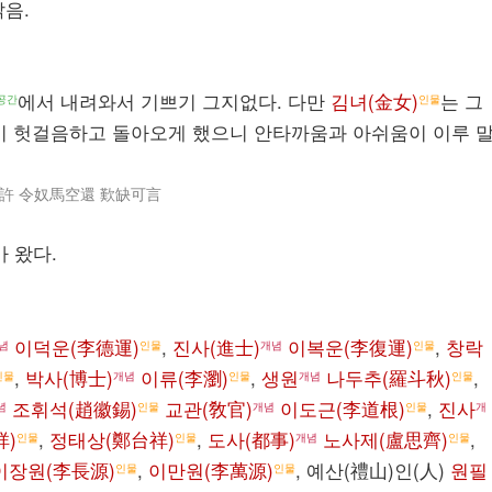
음.
에서 내려와서 기쁘기 그지없다. 다만
김녀(金女)
는 그
공간
인물
이 헛걸음하고 돌아오게 했으니 안타까움과 아쉬움이 이루 
許 令奴馬空還 歎缺可言
가 왔다.
이덕운(李德運)
,
진사(進士)
이복운(李復運)
,
창락
념
인물
개념
인물
,
박사(博士)
이류(李瀏)
,
생원
나두추(羅斗秋)
,
인물
개념
인물
개념
인물
조휘석(趙徽錫)
교관(敎官)
이도근(李道根)
,
진사
념
인물
개념
인물
개
祥)
,
정태상(鄭台祥)
,
도사(都事)
노사제(盧思齊)
,
인물
인물
개념
인물
이장원(李長源)
,
이만원(李萬源)
, 예산(禮山)인(人)
원필
인물
인물