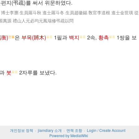
문편지(弔疏)를 써서 위문하였다.
 博士李瀏 生員羅斗秋 進士羅斗冬 生員趙徽錫 敎官李道根 進士金世璜 從
長源萬源 禮山人元必均元鳳瑞修弔疏以問
衡)
은
부목(賻木)
1필과
백지
2속,
황촉
1쌍을 보
인물
물품
물품
물품
쌍과
붓
2자루를 보냈다.
물품
개인정보 정책
jiamdiary 소개
면책 조항
Login / Create Account
Powered by MediaWiki