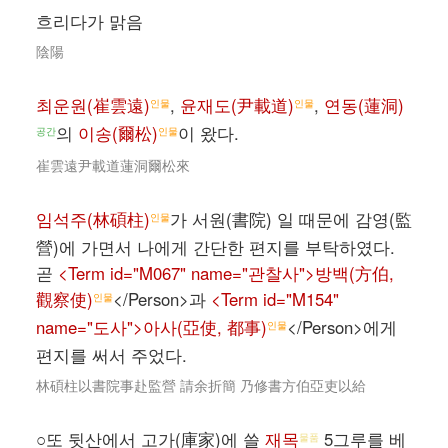
흐리다가 맑음
陰陽
최운원(崔雲遠)
,
윤재도(尹載道)
,
연동(蓮洞)
인물
인물
의
이송(爾松)
이 왔다.
공간
인물
崔雲遠尹載道蓮洞爾松來
임석주(林碩柱)
가 서원(書院) 일 때문에 감영(監
인물
營)에 가면서 나에게 간단한 편지를 부탁하였다.
곧
<Term id="M067" name="관찰사">방백(方伯,
觀察使)
</Person>과
<Term id="M154"
인물
name="도사">아사(亞使, 都事)
</Person>에게
인물
편지를 써서 주었다.
林碩柱以書院事赴監營 請余折簡 乃修書方伯亞吏以給
○또 뒷산에서 고가(庫家)에 쓸
재목
5그루를 베
물품