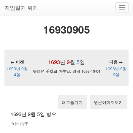
위키
지암일기
Toggl
navig
16930905
1693
년
9
월
5
일
← 이전
다음 →
1693년 9월
1693년 9월
癸酉년 壬戌월 丙午일, 양력 1693-10-04
4일
6일
태그숨기기
원문이미지보기
1693년 9월 5일 병오
五日 丙午