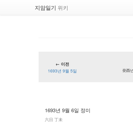
위키
지암일기
← 이전
1693년 9월 5일
癸酉년 
1693년 9월 6일 정미
六日 丁未