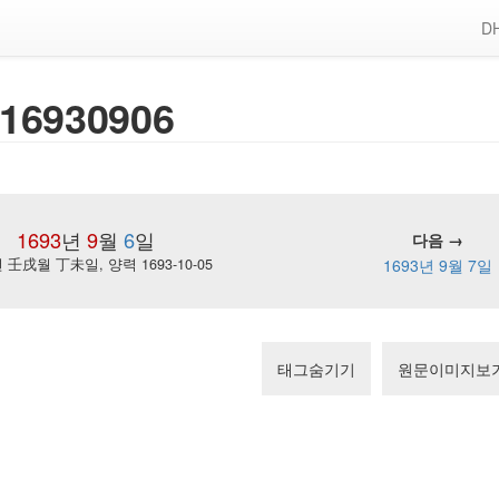
DH
16930906
1693
년
9
월
6
일
다음 →
壬戌월 丁未일, 양력 1693-10-05
1693년 9월 7일
태그숨기기
원문이미지보