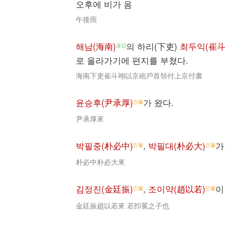
오후에 비가 옴
午後雨
해남(海南)
의 하리(下吏)
최두익(崔斗
공간
로 올라가기에 편지를 부쳤다.
海南下吏崔斗翊以京砲戶首領付上京付書
윤승후(尹承厚)
가 왔다.
인물
尹承厚來
박필중(朴必中)
,
박필대(朴必大)
가
인물
인물
朴必中朴必大來
김정진(金廷振)
,
조이약(趙以若)
이
인물
인물
金廷振趙以若來 若卽冕之子也