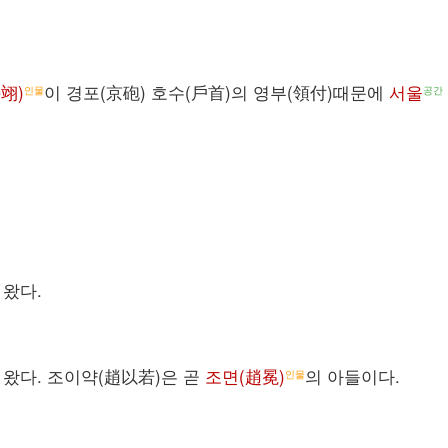
翊)
이 경포(京砲) 호수(戶首)의 영부(領付)때문에
서울
인물
공간
 왔다.
 왔다. 조이약(趙以若)은 곧
조면(趙冕)
의 아들이다.
인물