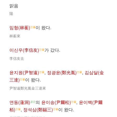
맑음
陽
임형(林蘅)
이 왔다.
인물
林蘅來
이신우(李信友)
가 갔다.
인물
李信友去
윤지원(尹智遠)
,
정광윤(鄭光胤)
,
김삼달(金
인물
인물
三達)
이 왔다.
인물
尹智遠鄭光胤金三達來
연동(蓮洞)
의
윤이송(尹爾松)
,
윤이백(尹爾
공간
인물
栢)
,
정석삼(鄭錫三)
이 왔다.
인물
인물