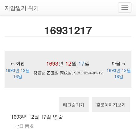
위키
지암일기
Toggl
navig
16931217
1693
년
12
월
17
일
← 이전
다음 →
1693년 12월
1693년 12월
癸酉년 乙丑월 丙戌일, 양력 1694-01-12
16일
18일
태그숨기기
원문이미지보기
1693년 12월 17일 병술
十七日 丙戌