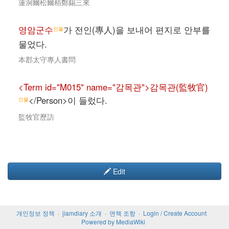
蓮洞爾松爾栢鄭錫三來
영암군수
가 전인(專人)을 보내어 편지로 안부를
인물
물었다.
本郡太守專人書問
<Term id="M015" name="감목관">감목관(監牧官)
</Person>이 들렀다.
인물
監牧官歷訪
Edit
개인정보 정책
jiamdiary 소개
면책 조항
Login / Create Account
Powered by MediaWiki