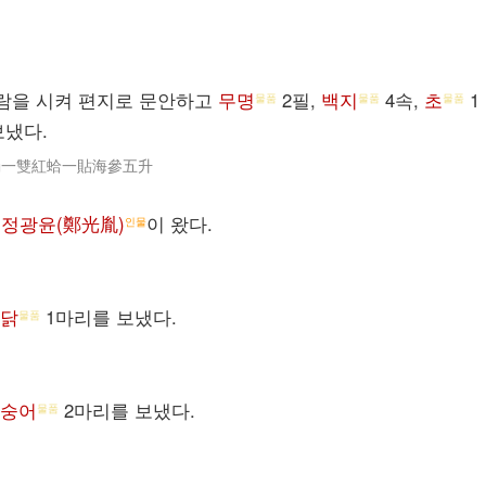
람을 시켜 편지로 문안하고
무명
2필,
백지
4속,
초
1
물품
물품
물품
보냈다.
燭一雙紅蛤一貼海參五升
,
정광윤(鄭光胤)
이 왔다.
인물
닭
1마리를 보냈다.
물품
숭어
2마리를 보냈다.
물품