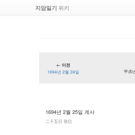
위키
지암일기
← 이전
1694년 2월 24일
甲戌년 
1694년 2월 25일 계사
二十五日 癸巳