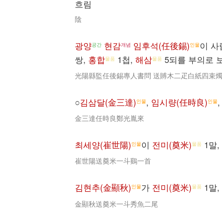
흐림
陰
광양
현감
임후석(任後錫)
이 사
공간
개념
인물
쌍,
홍합
1첩,
해삼
5되를 부의로 
물품
물품
光陽縣監任後錫專人書問 送賻木二疋白紙四束
○
김삼달(金三達)
,
임시량(任時良)
인물
인물
金三達任時良鄭光胤來
최세양(崔世陽)
이
전미(奠米)
1말,
인물
물품
崔世陽送奠米一斗鷄一首
김현추(金顯秋)
가
전미(奠米)
1말,
인물
물품
金顯秋送奠米一斗秀魚二尾