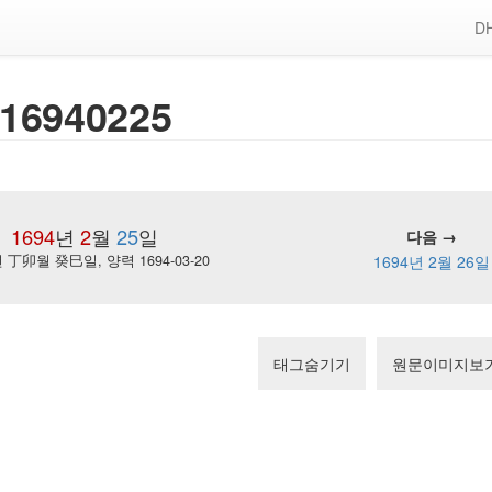
DH
16940225
1694
년
2
월
25
일
다음 →
丁卯월 癸巳일, 양력 1694-03-20
1694년 2월 26일
태그숨기기
원문이미지보