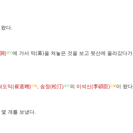
 왔다.
洞)
에 가서 막(幕)을 쳐놓은 것을 보고 뒷산에 올라갔다가
공간
최도익(崔道翊)
,
송정(松汀)
의
이석신(李碩臣)
이 왔다
인물
공간
인물
몇 개를 보냈다.