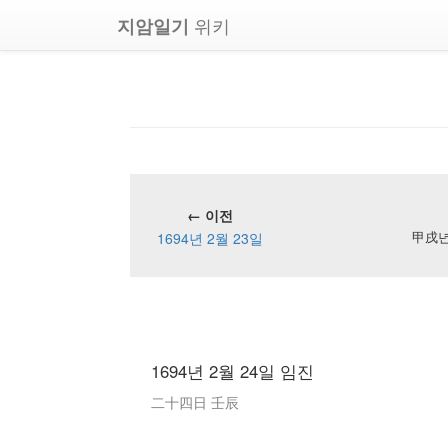
위키
지암일기
← 이전
1694년 2월 23일
甲戌년 
1694년 2월 24일 임진
二十四日 壬辰