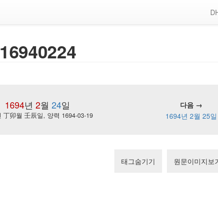
DH
16940224
1694
년
2
월
24
일
다음 →
丁卯월 壬辰일, 양력 1694-03-19
1694년 2월 25일
태그숨기기
원문이미지보