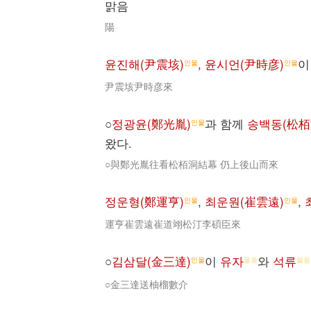
맑음
陽
윤진해(尹震垓)
,
윤시언(尹時彦)
이
인물
인물
尹震垓尹時彦來
○
정광윤(鄭光胤)
과 함께
송백동(松栢
인물
왔다.
○與鄭光胤往看松栢洞結幕 仍上後山而來
정운형(鄭運亨)
,
최운원(崔雲遠)
,
인물
인물
運亨崔雲遠崔道翊松汀李碩臣來
○
김삼달(金三達)
이
유자
와
석류
인물
물품
물품
○金三達送柚榴數介